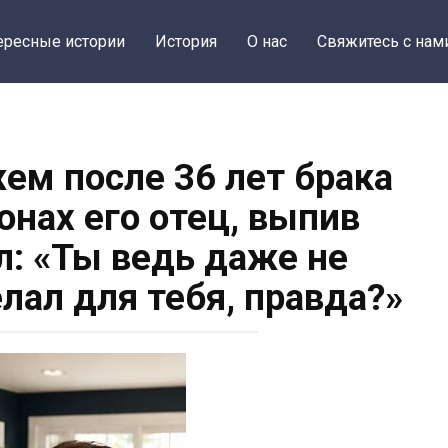
ересные истории
История
О нас
Свяжитесь с нам
жем после 36 лет брака
ронах его отец, выпив
л: «Ты ведь даже не
елал для тебя, правда?»