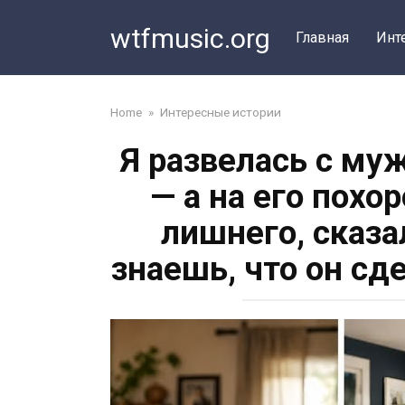
Перейти
wtfmusic.org
к
Главная
Инт
контенту
Home
»
Интересные истории
Я развелась с му
— а на его похо
лишнего, сказа
знаешь, что он сд