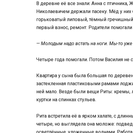
В деревне её все знали: Анна с птичника,
Николаевичем держали пасеку. Мёд у них б
горьковатый липовый, тёмный гречишный 
первый взнос, ремонт. Родители помогали 
— Молодым надо встать на ноги. Мы-то уже 
Четыре года помогали. Потом Василия не 
Квартира у сына была большая по деревен
застекленная пластиковыми рамами лоджия
ней мало. Везде были вещи Риты: кремы, л
куртки на спинках стульев.
Рита встретила её в ярком халате, с длин
четыре, но выглядела она моложе: подвед
осветлённые, уложенные волнами. Работа