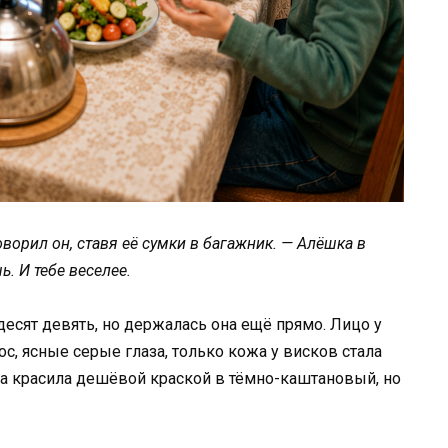
оворил он, ставя её сумки в багажник. — Алёшка в
. И тебе веселее.
есят девять, но держалась она ещё прямо. Лицо у
с, ясные серые глаза, только кожа у висков стала
она красила дешёвой краской в тёмно-каштановый, но