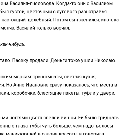
 Жена Василия-пчеловода. Когда-то они с Василием
ыл густой, цветочный с лугового разнотравья,
настоящий, целебный. Потом сын женился, ипотека,
молча. Василий только ворчал:
как-нибудь.
стало. Пасеку продали. Деньги тоже ушли Николаю.
ским меркам: три комнаты, светлая кухня,
. Но Анне Ивановне сразу показалось, что места в
аки, коробочки, блестящие пакеты, туфли у двери,
ными ногтями цвета спелой вишни. Ей было тридцать
ённые глаза, губы чуть больше, чем надо, волосы
ла маникюршей в салоне красоты и говорила