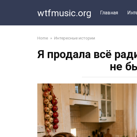
Перейти
wtfmusic.org
к
Главная
Инт
контенту
Home
»
Интересные истории
Я продала всё рад
не б