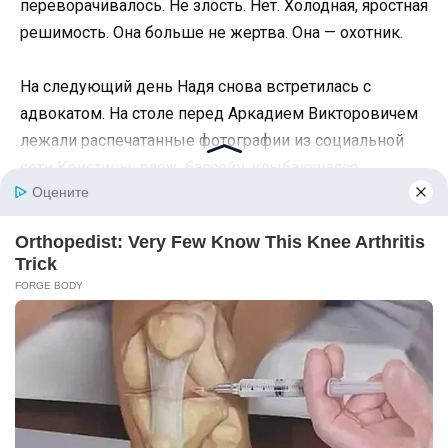
переворачивалось. Не злость. Нет. Холодная, яростная
решимость. Она больше не жертва. Она — охотник.
На следующий день Надя снова встретилась с
адвокатом. На столе перед Аркадием Викторовичем
лежали распечатанные фотографии из социальной
сети Кристины: пляж, бассейн, улыбающаяся
девушка с бокалом в руке. Рядом — скриншоты
объявлений о продаже автомобиля, привязанные к
аккаунту любовницы бывшего мужа. И выписки,
которые Вероника каким-то чудом сумела
раздобыть.
— Этого достаточно, — коротко сказал адвокат. — Мы
подаём иск. Задолженность по алиментам, неустойка,
плюс требование об установлении реального
размера доходов. Я подготовлю заявление за три