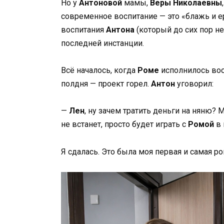
Но у
Антоновой
мамы,
Веры Николаевны
современное воспитание — это «блажь и ер
воспитания
Антона
(который до сих пор не
последней инстанции.
Всё началось, когда
Роме
исполнилось вос
полдня — проект горел.
Антон
уговорил:
—
Лен
, ну зачем тратить деньги на няню? 
не встанет, просто будет играть с
Ромой
в 
Я сдалась. Это была моя первая и самая р