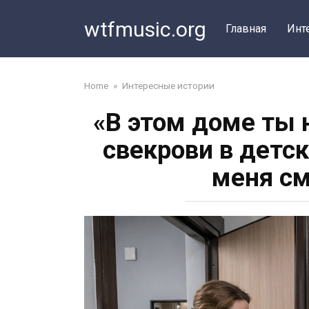
Перейти
wtfmusic.org
к
Главная
Инт
контенту
Home
»
Интересные истории
«В этом доме ты 
свекрови в детс
меня см