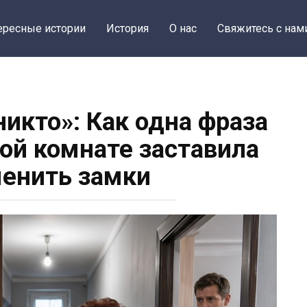
ересные истории
История
О нас
Свяжитесь с нам
никто»: Как одна фраза
кой комнате заставила
енить замки