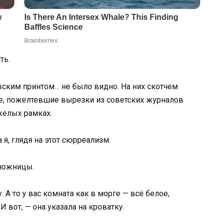
ть.
ским принтом… не было видно. На них скотчем
ые, пожелтевшие вырезки из советских журналов
желых рамках.
а я, глядя на этот сюрреализм.
 ножницы.
. А то у вас комната как в морге — всё белое,
 вот, — она указала на кроватку.