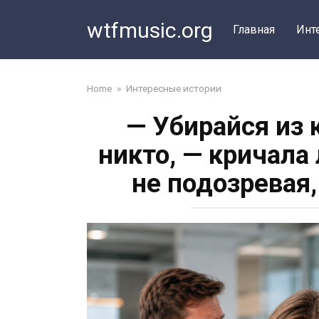
Перейти
wtfmusic.org
к
Главная
Инт
контенту
Home
»
Интересные истории
— Убирайся из 
никто, — кричала
не подозревая,