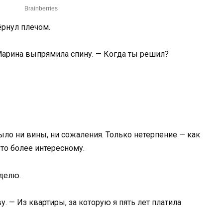
ёрнул плечом.
Марина выпрямила спину. — Когда ты решил?
ыло ни вины, ни сожаления. Только нетерпение — как
то более интересному.
еделю.
. — Из квартиры, за которую я пять лет платила