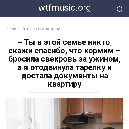
Перейти
wtfmusic.org
к
контенту
Home
»
Интересные истории
– Ты в этой семье никто,
скажи спасибо, что кормим –
бросила свекровь за ужином,
а я отодвинула тарелку и
достала документы на
квартиру