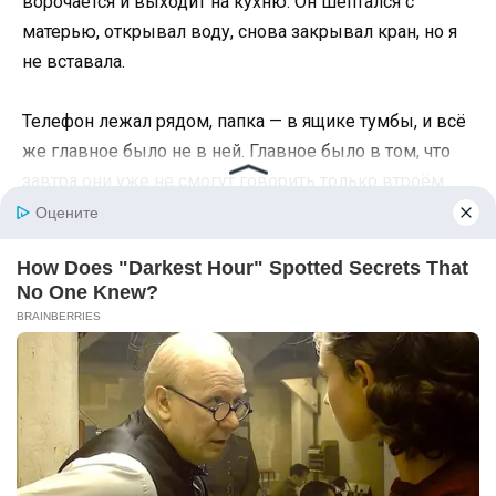
ворочается и выходит на кухню. Он шептался с
матерью, открывал воду, снова закрывал кран, но я
не вставала.
Телефон лежал рядом, папка — в ящике тумбы, и всё
же главное было не в ней. Главное было в том, что
завтра они уже не смогут говорить только втроём.
Утром свекровь вела себя хозяйкой: открывала
шкафы, стучала кастрюлями и звонила кому-то в
коридоре. Когда я вышла, она громко сказала в
трубку, что комната светлая, всё решится, а я просто
нервничаю.
— Положите трубку, — сказала я. — Вы сейчас
обсуждаете мою комнату с посторонним человеком.