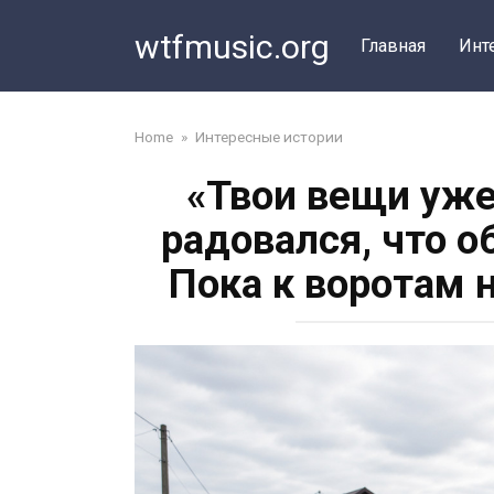
Перейти
wtfmusic.org
к
Главная
Инт
контенту
Home
»
Интересные истории
«Твои вещи уже
радовался, что 
Пока к воротам 