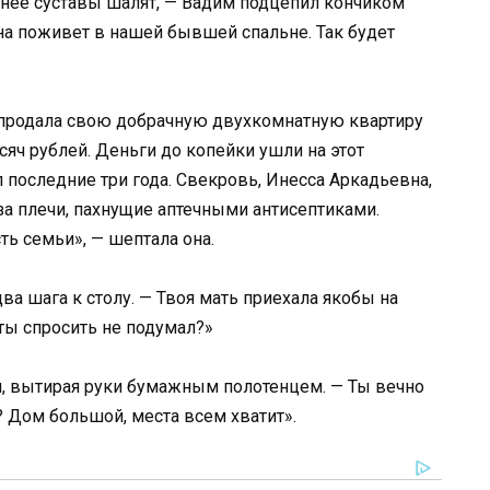
 нее суставы шалят, — Вадим подцепил кончиком
Она поживет в нашей бывшей спальне. Так будет
я продала свою добрачную двухкомнатную квартиру
сяч рублей. Деньги до копейки ушли на этот
 последние три года. Свекровь, Инесса Аркадьевна,
 за плечи, пахнущие аптечными антисептиками.
ть семьи», — шептала она.
два шага к столу. — Твоя мать приехала якобы на
ты спросить не подумал?»
я, вытирая руки бумажным полотенцем. — Ты вечно
? Дом большой, места всем хватит».