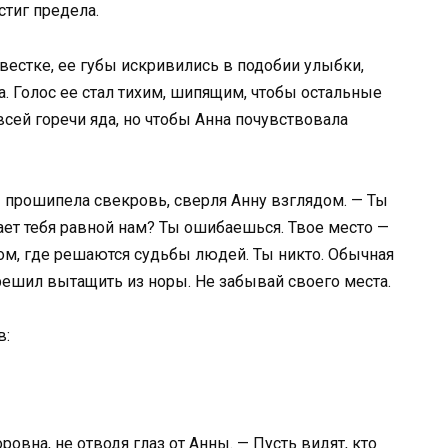
стиг предела.
вестке, ее губы искривились в подобии улыбки,
. Голос ее стал тихим, шипящим, чтобы остальные
сей горечи яда, но чтобы Анна почувствовала
 прошипела свекровь, сверля Анну взглядом. — Ты
ает тебя равной нам? Ты ошибаешься. Твое место —
олом, где решаются судьбы людей. Ты никто. Обычная
ешил вытащить из норы. Не забывай своего места.
в:
овна, не отводя глаз от Анны. — Пусть видят, кто