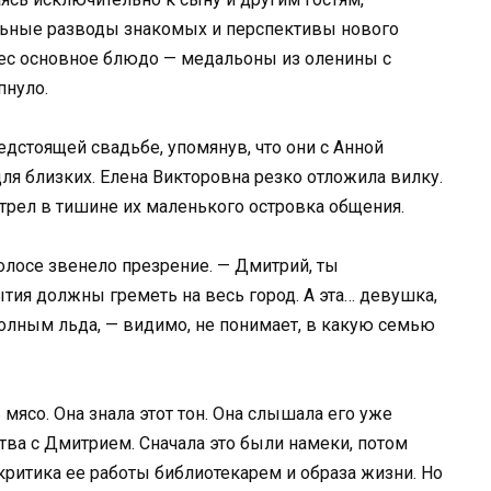
льные разводы знакомых и перспективы нового
нес основное блюдо — медальоны из оленины с
пнуло.
дстоящей свадьбе, упомянув, что они с Анной
я близких. Елена Викторовна резко отложила вилку.
трел в тишине их маленького островка общения.
олосе звенело презрение. — Дмитрий, ты
ия должны греметь на весь город. А эта… девушка,
полным льда, — видимо, не понимает, в какую семью
 мясо. Она знала этот тон. Она слышала его уже
тва с Дмитрием. Сначала это были намеки, потом
ритика ее работы библиотекарем и образа жизни. Но