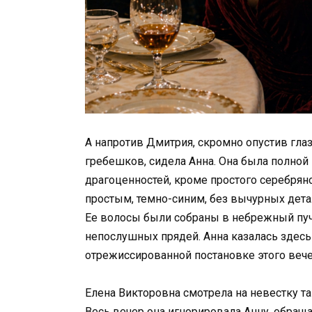
А напротив Дмитрия, скромно опустив гла
гребешков, сидела Анна. Она была полно
драгоценностей, кроме простого серебрян
простым, темно-синим, без вычурных дета
Ее волосы были собраны в небрежный пуч
непослушных прядей. Анна казалась здесь
отрежиссированной постановке этого вече
Елена Викторовна смотрела на невестку та
Весь вечер она игнорировала Анну, обраща