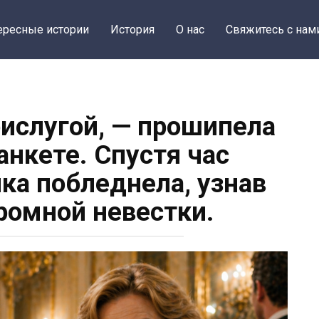
ересные истории
История
О нас
Свяжитесь с нам
рислугой, — прошипела
анкете. Спустя час
ка побледнела, узнав
омной невестки.