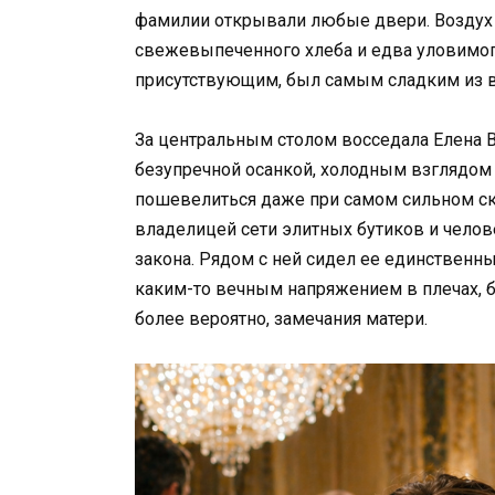
фамилии открывали любые двери. Воздух б
свежевыпеченного хлеба и едва уловимого
присутствующим, был самым сладким из в
За центральным столом восседала Елена 
безупречной осанкой, холодным взглядом г
пошевелиться даже при самом сильном ск
владелицей сети элитных бутиков и челов
закона. Рядом с ней сидел ее единственны
каким-то вечным напряжением в плечах, б
более вероятно, замечания матери.