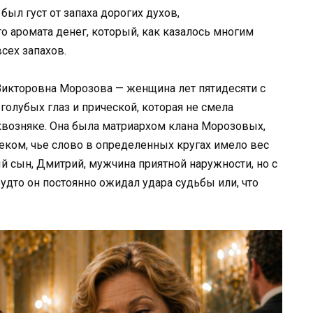
ыл густ от запаха дорогих духов,
 аромата денег, который, как казалось многим
сех запахов.
Викторовна Морозова — женщина лет пятидесяти с
олубых глаз и прической, которая не смела
возняке. Она была матриархом клана Морозовых,
еком, чье слово в определенных кругах имело вес
й сын, Дмитрий, мужчина приятной наружности, но с
удто он постоянно ожидал удара судьбы или, что