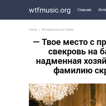
Перейти
wtfmusic.org
к
Главная
Инт
контенту
Home
»
Интересные истории
— Твое место с п
свекровь на б
надменная хозяй
фамилию скр