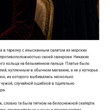
за в тарелку с изысканным салатом из морских
й противоположностью своей свекрови. Никаких
ого кольца на безымянном пальце. Платье было
лей, купленным в обычном магазине, а не у кутюрье.
ок, из которого выбивались несколько
 чужой, случайной ошибкой в тщательно
ра.
к, словно та была пятном на белоснежной скатерти.
ясь исключительно к сыну и другим гостям,