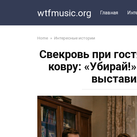
Перейти
wtfmusic.org
к
Главная
Инт
контенту
Home
»
Интересные истории
Свекровь при гос
ковру: «Убирай!
выстави