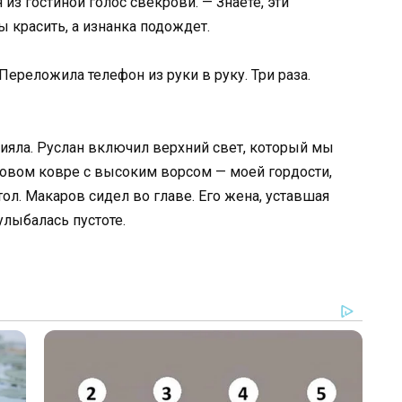
из гостиной голос свекрови. — Знаете, эти
красить, а изнанка подождет.
Переложила телефон из руки в руку. Три раза.
ияла. Руслан включил верхний свет, который мы
мовом ковре с высоким ворсом — моей гордости,
ол. Макаров сидел во главе. Его жена, уставшая
лыбалась пустоте.