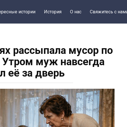
ересные истории
История
О нас
Свяжитесь с нам
тях рассыпала мусор по
» Утром муж навсегда
л её за дверь