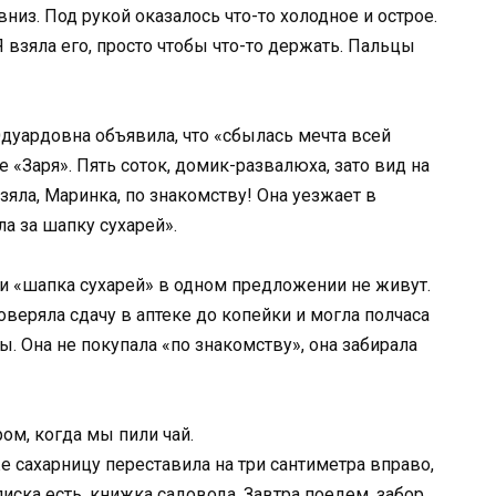
низ. Под рукой оказалось что-то холодное и острое.
 взяла его, просто чтобы что-то держать. Пальцы
Эдуардовна объявила, что «сбылась мечта всей
 «Заря». Пять соток, домик-развалюха, зато вид на
зяла, Маринка, по знакомству! Она уезжает в
ла за шапку сухарей».
и «шапка сухарей» в одном предложении не живут.
веряла сдачу в аптеке до копейки и могла полчаса
. Она не покупала «по знакомству», она забирала
ом, когда мы пили чай.
же сахарницу переставила на три сантиметра вправо,
писка есть, книжка садовода. Завтра поедем, забор