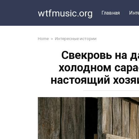
Перейти
wtfmusic.org
к
Главная
Инт
контенту
Home
»
Интересные истории
Свекровь на д
холодном сара
настоящий хозя