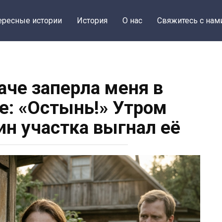
ересные истории
История
О нас
Свяжитесь с нам
аче заперла меня в
е: «Остынь!» Утром
ин участка выгнал её