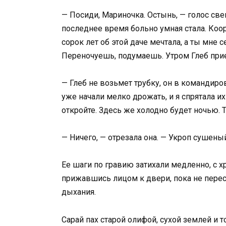
— Посиди, Мариночка. Остынь, — голос све
последнее время больно умная стала. Коорд
сорок лет об этой даче мечтала, а ты мне
Переночуешь, подумаешь. Утром Глеб приед
— Глеб не возьмет трубку, он в командиро
уже начали мелко дрожать, и я спрятала и
откройте. Здесь же холодно будет ночью. 
— Ничего, — отрезала она. — Укроп сушены
Ее шаги по гравию затихали медленно, с хр
прижавшись лицом к двери, пока не пере
дыхания.
Сарай пах старой олифой, сухой землей и т