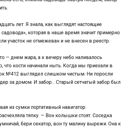
ить.
дцать лет. Я знала, как выглядят настоящие
а садовода», которая в наше время значит примерно
сли участок не отмежеван и не внесен в реестр.
то — днем жара, а к вечеру небо наливалось
ю, что кости начинали ныть. Когда мы приехали в
часток №412 выглядел слишком чистым. Ни поросли
едер за домом. И забор… Старый сетчатый забор был
вая из сумки портативный навигатор.
асчехляла тяпку. — Вон колышки стоят. Соседка
умничай, бери секатор, вон ту малину вырежи. Она к