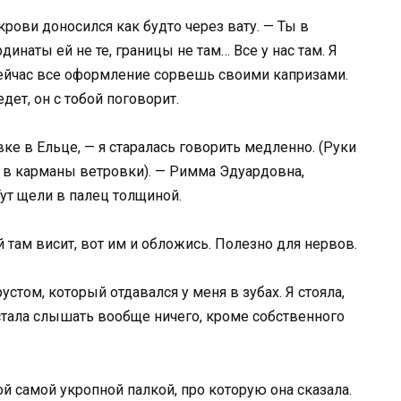
крови доносился как будто через вату. — Ты в
инаты ей не те, границы не там… Все у нас там. Я
 сейчас все оформление сорвешь своими капризами.
ет, он с тобой поговорит.
вке в Ельце, — я старалась говорить медленно. (Руки
х в карманы ветровки). — Римма Эдуардовна,
Тут щели в палец толщиной.
й там висит, вот им и обложись. Полезно для нервов.
устом, который отдавался у меня в зубах. Я стояла,
стала слышать вообще ничего, кроме собственного
ой самой укропной палкой, про которую она сказала.