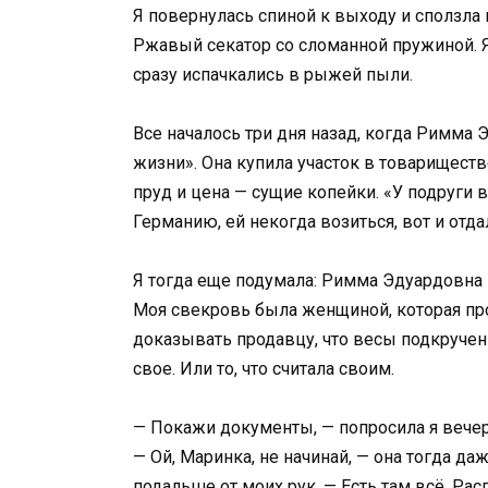
Я повернулась спиной к выходу и сползла в
Ржавый секатор со сломанной пружиной. Я
сразу испачкались в рыжей пыли.
Все началось три дня назад, когда Римма 
жизни». Она купила участок в товариществе
пруд и цена — сущие копейки. «У подруги в
Германию, ей некогда возиться, вот и отда
Я тогда еще подумала: Римма Эдуардовна 
Моя свекровь была женщиной, которая про
доказывать продавцу, что весы подкручены
свое. Или то, что считала своим.
— Покажи документы, — попросила я вечер
— Ой, Маринка, не начинай, — она тогда да
подальше от моих рук. — Есть там всё. Рас