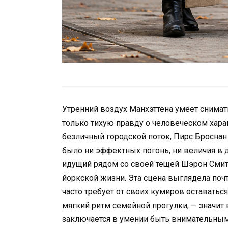
Утренний воздух Манхэттена умеет снимат
только тихую правду о человеческом харак
безличный городской поток, Пирс Броснан
было ни эффектных погонь, ни величия в 
идущий рядом со своей тещей Шэрон Сми
йоркской жизни. Эта сцена выглядела почт
часто требует от своих кумиров оставатьс
мягкий ритм семейной прогулки, — значит
заключается в умении быть внимательным 