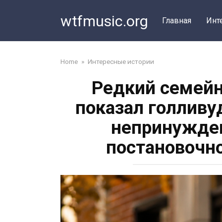
Перейти
wtfmusic.org
к
Главная
Инт
контенту
Home
»
Интересные истории
Редкий семейн
показал голливу
непринужде
постановочно