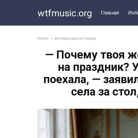
Перейти
wtfmusic.org
к
Главная
Инт
контенту
Home
»
Интересные истории
— Почему твоя ж
на праздник? У
поехала, — заяви
села за сто