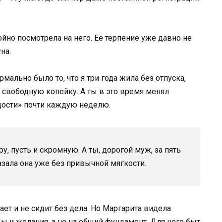
ойно посмотрела на него. Её терпение уже давно не
на.
мально было то, что я три года жила без отпуска,
свободную копейку. А ты в это время менял
дости» почти каждую неделю.
ру, пусть и скромную. А ты, дорогой муж, за пять
азала она уже без привычной мягкости.
ает и не сидит без дела. Но Маргарита видела
ды и желания, а не на общий фундамент. Для него быт