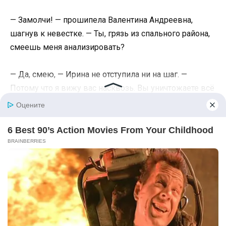
— Замолчи! — прошипела Валентина Андреевна,
шагнув к невестке. — Ты, грязь из спального района,
смеешь меня анализировать?
— Да, смею, — Ирина не отступила ни на шаг. —
Потому что я вижу вас насквозь. Вы уничтожаете всё
живое вокруг себя, чтобы никто не мог быть
счастливее вас. Вы сорвали тендер не потому, что там
были риски. А потому что успех сделал бы Сергея
независимым. Вы унизили меня сегодня не ради
«имиджа». А потому что увидели, как Сергей смотрит
на меня — с любовью и уважением. А на вас он
смотрел как на обязанность. Этого вы простить не
смогли. Вы — паразит, Валентина Андреевна. Вы
питаетесь его энергией, его успехами, его неудачами.
И сейчас вы в бешенстве, потому что кормушка