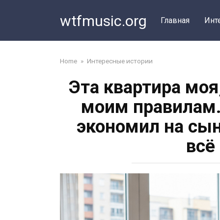
Перейти
wtfmusic.org
к
Главная
Инт
контенту
Home
»
Интересные истории
Эта квартира моя
моим правилам.
экономил на сын
всё