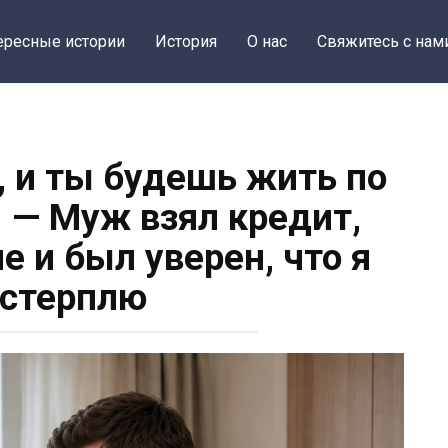
ересные истории
История
О нас
Свяжитесь с нам
, и ты будешь жить по
 — Муж взял кредит,
е и был уверен, что я
 стерплю