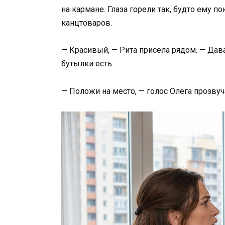
на кармане. Глаза горели так, будто ему п
канцтоваров.
— Красивый, — Рита присела рядом. — Давай
бутылки есть.
— Положи на место, — голос Олега прозвуча