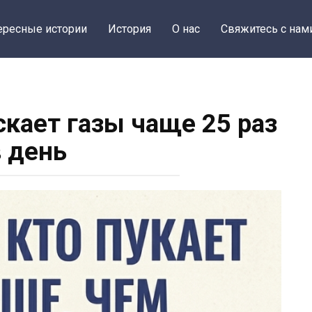
ересные истории
История
О нас
Свяжитесь с нам
скает газы чаще 25 раз
в день