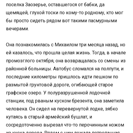
поселка Заозерье, оставшегося от бабки, да
щемящей, глухой тоски по кому-то родному, кто мог
бы просто сидеть рядом вот такими пасмурными
вечерами.
Она познакомилась с Михаилом три месяца назад, но
ей казалось, что прошла целая жизнь. Тогда, в начале
промозглого октября, она возвращалась со смены из
районной больницы. Автобус сломался на полпути, и
последние километры пришлось идти пешком по
размытой грунтовой дороге, огибающей старое
графское озеро. У полуразрушенной лодочной
станции, под рваным куском брезента, она заметила
человека. Он сидел на перевернутой лодке, зябко
кутаясь в старый армейский бушлат, и
сосредоточенно вырезал что-то перочинным ножом
из куска дерева. Рядом с ним лежала потрепанная