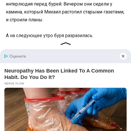
интерлюдия перед бурей. Вечером они сидели у
камина, который Михаил растопил старыми газетами,
и строили планы.
А на следующее утро буря разразилась.
В девять часов утра в дверь позвонили. На пороге
стоял полицейский чин с неприятным, одутловатым
лицом и двое дюжих сержантов. В руках у офицера
была какая-то бумага.
— Гражданин Северов Михаил Константинович? —
спросил он, не здороваясь.
— Да, это я, — ответил Михаил, выходя на крыльцо.
— У меня постановление о вашем задержании. Вы