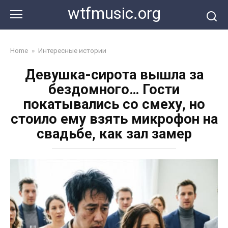
Перейти
wtfmusic.org
к
контенту
Home
»
Интересные истории
Девушка-сирота вышла за
бездомного… Гости
покатывались со смеху, но
стоило ему взять микрофон на
свадьбе, как зал замер