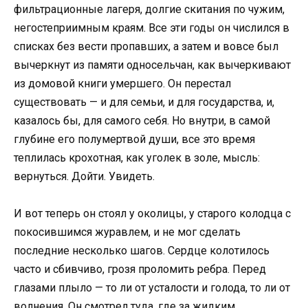
фильтрационные лагеря, долгие скитания по чужим,
негостеприимным краям. Все эти годы он числился в
списках без вести пропавших, а затем и вовсе был
вычеркнут из памяти односельчан, как вычеркивают
из домовой книги умершего. Он перестал
существовать — и для семьи, и для государства, и,
казалось бы, для самого себя. Но внутри, в самой
глубине его полумертвой души, все это время
теплилась крохотная, как уголек в золе, мысль:
вернуться. Дойти. Увидеть.
И вот теперь он стоял у околицы, у старого колодца с
покосившимся журавлем, и не мог сделать
последние несколько шагов. Сердце колотилось
часто и сбивчиво, грозя проломить ребра. Перед
глазами плыло — то ли от усталости и голода, то ли от
волнения. Он смотрел туда, где за жидким