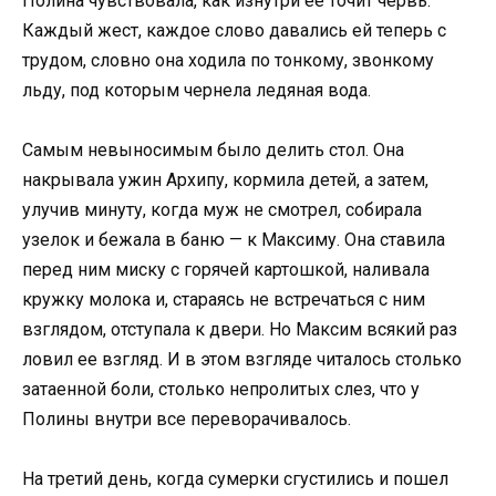
Полина чувствовала, как изнутри ее точит червь.
Каждый жест, каждое слово давались ей теперь с
трудом, словно она ходила по тонкому, звонкому
льду, под которым чернела ледяная вода.
Самым невыносимым было делить стол. Она
накрывала ужин Архипу, кормила детей, а затем,
улучив минуту, когда муж не смотрел, собирала
узелок и бежала в баню — к Максиму. Она ставила
перед ним миску с горячей картошкой, наливала
кружку молока и, стараясь не встречаться с ним
взглядом, отступала к двери. Но Максим всякий раз
ловил ее взгляд. И в этом взгляде читалось столько
затаенной боли, столько непролитых слез, что у
Полины внутри все переворачивалось.
На третий день, когда сумерки сгустились и пошел