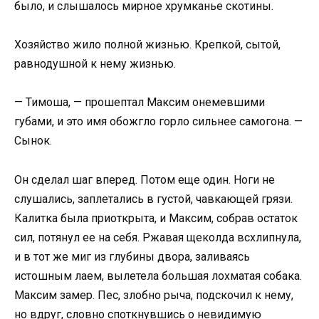
было, и слышалось мирное хрумканье скотины.
Хозяйство жило полной жизнью. Крепкой, сытой,
равнодушной к нему жизнью.
— Тимоша, — прошептал Максим онемевшими
губами, и это имя обожгло горло сильнее самогона. —
Сынок.
Он сделал шаг вперед. Потом еще один. Ноги не
слушались, заплетались в густой, чавкающей грязи.
Калитка была приоткрыта, и Максим, собрав остаток
сил, потянул ее на себя. Ржавая щеколда всхлипнула,
и в тот же миг из глубины двора, заливаясь
истошным лаем, вылетела большая лохматая собака.
Максим замер. Пес, злобно рыча, подскочил к нему,
но вдруг, словно споткнувшись о невидимую