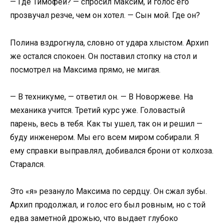
— Где Тимофей? — спросил Максим, и голос его
прозвучал резче, чем он хотел. — Сын мой. Где он?
Полина вздрогнула, словно от удара хлыстом. Архип
же остался спокоен. Он поставил стопку на стол и
посмотрел на Максима прямо, не мигая.
— В техникуме, — ответил он. — В Новоржеве. На
механика учится. Третий курс уже. Головастый
парень, весь в тебя. Как ты ушел, так он и решил —
буду инженером. Мы его всем миром собирали. Я
ему справки выправлял, добивался брони от колхоза.
Старался.
Это «я» резануло Максима по сердцу. Он сжал зубы.
Архип продолжал, и голос его был ровным, но с той
едва заметной дрожью, что выдает глубоко