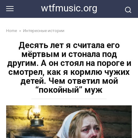
Перейти
wtfmusic.org
к
контенту
Home
»
Интересные истории
Десять лет я считала его
мёртвым и стонала под
другим. А он стоял на пороге и
смотрел, как я кормлю чужих
детей. Чем ответил мой
“покойный” муж