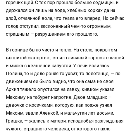
горячих щей. С тех пор прошло больше седмицы, и
держался он лишь на воде, хлебных корках да на
злой, отчаянной воле, что гнала его вперед. Но сейчас
голод отступил, заслоненный чем-то огромным,
страшным — разрушением его прошлого.
В горнице было чисто и тепло. На столе, покрытом
вышитой скатертью, стоял глиняный горшок с кашей
и миска с квашеной капустой. У печи возилась
Полина, то и дело роняя то ухват, то полотенце, — по
движениям ее было видно, что она сама не своя.
Архип тяжело опустился на лавку, кивком указал
Максиму на табурет напротив. Двое младших —
девочка с косичками, которую, как позже узнал
Максим, звали Аленкой, и мальчуган лет восьми,
Гришка, — жались к матери, исподлобья разглядывая
чужого, страшного человека, от которого пахло