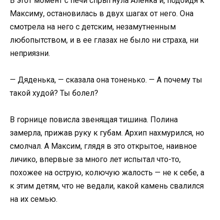
В этот момент с печи спрыгнула Аленка и, подойдя к
Максиму, остановилась в двух шагах от него. Она
смотрела на него с детским, незамутненным
любопытством, и в ее глазах не было ни страха, ни
неприязни.
— Дяденька, — сказала она тоненько. — А почему ты
такой худой? Ты болел?
В горнице повисла звенящая тишина. Полина
замерла, прижав руку к губам. Архип нахмурился, но
смолчал. А Максим, глядя в это открытое, наивное
личико, впервые за много лет испытал что-то,
похожее на острую, колючую жалость — не к себе, а
к этим детям, что не ведали, какой камень свалился
на их семью.