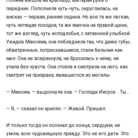
Полина вышла на крыльцо, вытирая руки о
передник. Пополнела чуть-чуть, округлилась, на
висках — первая, ранняя седина. Но все та же легкая,
чуть летящая походка, та же ямочка на правой щеке,
тот же взгляд, чуть исподлобья, с затаенной улыбкой.
Увидев Максима, она побледнела так, что даже губы,
обветренные, потрескавшиеся, стали белыми как
мел. Она не вскрикнула, не бросилась к нему, не
упала без чувств. Она стояла и смотрела на него, как
смотрят на призрака, явившегося из могилы.
— Максим, — выдохнула она. — Господи Иисусе… Ты…
— Я, — сказал он хрипло. — Живой. Пришел.
И только тогда он осознал до конца, сердцем, не
умом, всю чудовищную правду. Это не его дети. Это