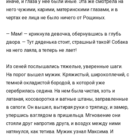
иначе, и глаза у нее были иные. Эта же смотрела на
него чужими, карими, материнскими глазами, и в
чертах ее лица не было ничего от Рощиных.
— Мам! — крикнула девочка, обернувшись в глубь
двора. — Тут дяденька стоит, страшный такой! Собака
на него лаяла, а теперь не лает!
Из сеней послышались тяжелые, уверенные шаги.
На порог вышел мужик. Кряжистый, широкоплечий, с
темной окладистой бородой, в которой уже
серебрилась седина. На нем была чистая, хоть и
латаная, косоворотка и ватные штаны, заправленные
в сапоги. Он вышел, вытирая руки о тряпицу, и замер,
упершись взглядом в пришельца. Мгновение они
стояли друг напротив друга, и воздух между ними
натянулся, как тетива. Мужик узнал Максима. И