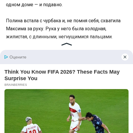
одном доме — и подавно.
Полина встала с чурбака и, не помня себя, схватила
Максима за руку. Рука у него была холодная,
жилистая, с длинными, негнущимися пальцами.
— Я не выберу, — прошептала она с отчаянием. — Не
могу выбрать. Хоть режь меня. Кого ни оставлю —
другого предам. Уходи ты — я до смерти казниться
буду, что счастье свое загубила. Уходи Архип — я
детей погублю и его на старости лет без угла
оставлю. Ты пойми, Максим, тупик это. Тупик.
Максим осторожно, почти невесомо, высвободил
свою руку и встал, подошел к окошку. За мутным,
подернутым изморозью стеклом падал густой,