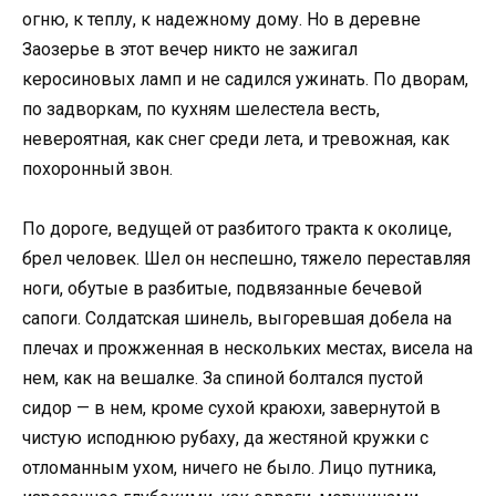
огню, к теплу, к надежному дому. Но в деревне
Заозерье в этот вечер никто не зажигал
керосиновых ламп и не садился ужинать. По дворам,
по задворкам, по кухням шелестела весть,
невероятная, как снег среди лета, и тревожная, как
похоронный звон.
По дороге, ведущей от разбитого тракта к околице,
брел человек. Шел он неспешно, тяжело переставляя
ноги, обутые в разбитые, подвязанные бечевой
сапоги. Солдатская шинель, выгоревшая добела на
плечах и прожженная в нескольких местах, висела на
нем, как на вешалке. За спиной болтался пустой
сидор — в нем, кроме сухой краюхи, завернутой в
чистую исподнюю рубаху, да жестяной кружки с
отломанным ухом, ничего не было. Лицо путника,