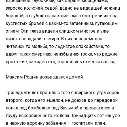
изрезанное глубокими, как овраги, морщинами,
заросло колючей, седой, давно не видавшей ножниц
бородой, а глубоко запавшие глаза смотрели из-под
кустистых бровей с каким-то затаенным, пугающим
огнем. Эти глаза видели слишком многое и уже
ничего не ждали от мира. В них попеременно
читались то мольба, то льдистое спокойствие, то
вдруг такая смертная, неизбывная тоска, что редкие
прохожие, завидев его, торопились отвести взгляд.
Максим Рощин возвращался домой.
Тринадцать лет прошло с того январского утра сорок
второго, когда его эшелон, не доехав до передовой,
попал под бомбежку под Вязьмой и превратился в
груду искореженного железа. Тринадцать лет кануло
в черную воронку забвения — госпитали, плен,