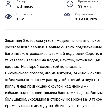
Автор
Время чтения
wtfmusic
33 мин.
Просмотры
Опубликовано
1.5к.
10 мая, 2026
Закат над Заозерьем угасал медленно, словно нехотя
расставался с землей. Рваные облака, подсвеченные
багрянцем, отражались в темной воде реки Сороти, и
та казалась залитой не водой, а густой, остывающей
кровью. На старой, замшелой колокольне
Никольского погоста, что на взгорке, лениво и сипло
отбил часы колокол — раз, другой, третий, и звук его
поплыл над притихшей округой, над черными
избами, над покосившимися баньками, над разбитым
большаком, уходящим в сторону Новоржева. В такое
время всякая живая душа обычно уже тянулась к