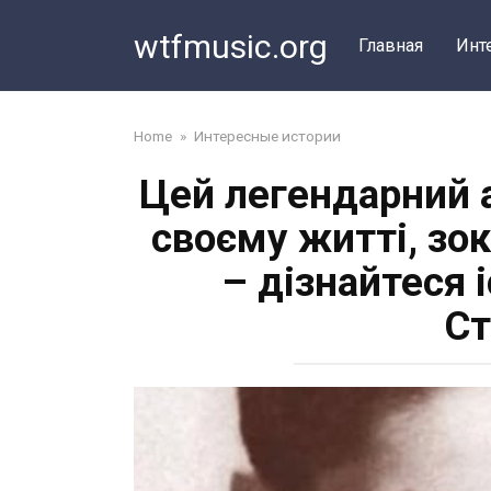
Перейти
wtfmusic.org
к
Главная
Инт
контенту
Home
»
Интересные истории
Цей легендарний 
своєму житті, зо
– дізнайтеся 
Ст