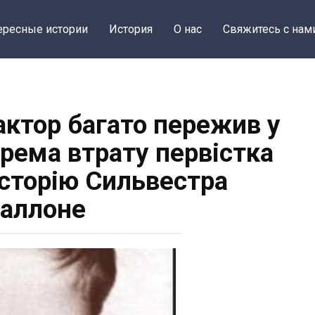
ересные истории
История
О нас
Свяжитесь с нам
актор багато пережив у
крема втрату первістка
історію Сильвестра
аллоне