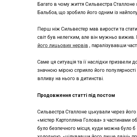
Багато в чому життя Сильвестра Сталлоне 
Бальбоа, що зробило його одним із найпоп
Перш ніж Сильвестер мав вирости та стати
світ був нелегким, але він мужньо вижив
його лицьових нервів
, паралізувавши част
Саме ця ситуація та її наслідки призвели 
значною мірою сприяло його популярності 
впливу на нього в дитинстві.
Продовження статті під постом
Сильвестра Сталлоне цькували через його 
«містер Картопляна Голова» з частинами об
було безпечного місця, куди можна було б
холодною, «цілувавши його лише двічі» пр