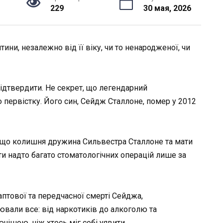
229
30 мая, 2026
тини, незалежно від її віку, чи то ненародженої, чи
ідтвердити. Не секрет, що легендарний
 первістку. Його син, Сейдж Сталлоне, помер у 2012
 що колишня дружина Сильвестра Сталлоне та мати
ти надто багато стоматологічних операцій лише за
аптової та передчасної смерті Сейджа,
вали все: від наркотиків до алкоголю та
ішою, ніж хтось міг собі уявити.