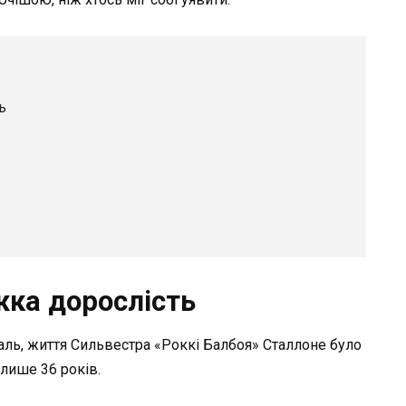
ь
жка дорослість
ль, життя Сильвестра «Роккі Балбоя» Сталлоне було
 лише 36 років.