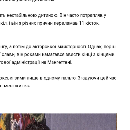
ть нестабільною дитиною. Він часто потрапляв у
іл, і він з різних причин переламав 11 кісток,
гу, а потім до акторської майстерності. Однак, перш
слави, він роками намагався звести кінці з кінцями.
ової адміністрації на Мангеттені.
оркські зими лише в одному пальто. Згадуючи цей час
о мені життя».