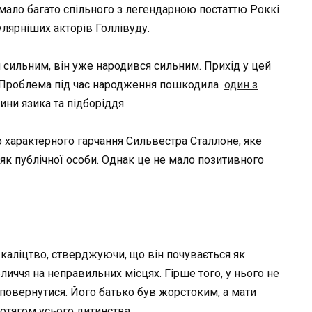
мало багато спільного з легендарною постаттю Роккі
улярніших акторів Голлівуду.
 сильним, він уже народився сильним. Прихід у цей
. Проблема під час народження пошкодила
один з
ини язика та підборіддя.
до характерного гарчання Сильвестра Сталлоне, яке
як публічної особи. Однак це не мало позитивного
каліцтво, стверджуючи, що він почувається як
личчя на неправильних місцях. Гірше того, у нього не
 повернутися. Його батько був жорстоким, а мати
отягом усього дитинства.