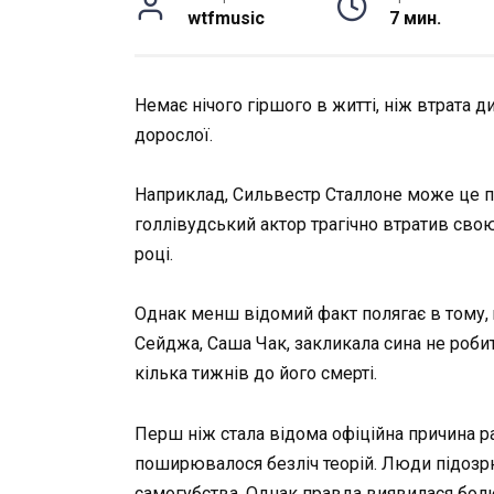
wtfmusic
7 мин.
Немає нічого гіршого в житті, ніж втрата ди
дорослої.
Наприклад, Сильвестр Сталлоне може це п
голлівудський актор трагічно втратив свою
році.
Однак менш відомий факт полягає в тому,
Сейджа, Саша Чак, закликала сина не роби
кілька тижнів до його смерті.
Перш ніж стала відома офіційна причина р
поширювалося безліч теорій. Люди підозрю
самогубства. Однак правда виявилася болюч